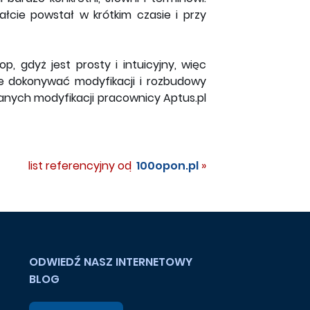
łcie powstał w krótkim czasie i przy
 gdyż jest prosty i intuicyjny, więc
e dokonywać modyfikacji i rozbudowy
anych modyfikacji pracownicy Aptus.pl
list referencyjny od:
100opon.pl
»
ODWIEDŹ NASZ INTERNETOWY
BLOG