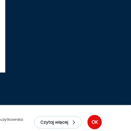
l
) użytkownika
OK
Czytaj więcej