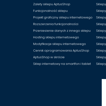
Zalety sklepu AptusShop
Sklepy
Funkcjonalność sklepu
Sklep
Projekt graficzny sklepu internetowego
Sklep
Rozszerzenia funkcjonalności
Sklepy
Przeniesienie danych z innego sklepu
Sklepy
Hosting sklepu internetowego
Sklep
Modyfikacje sklepu internetowego
Sklepy
Cennik oprogramowania AptusShop
Sklepy
AptusShop w skrócie
Sklep
Sklep internetowy na smartfon i tablet
Sklep