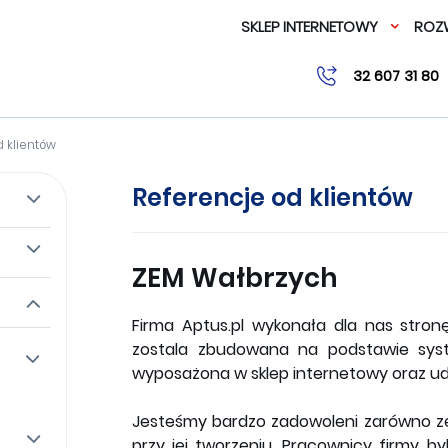
SKLEP INTERNETOWY
ROZW
32 607 31 80
 klientów
Referencje od klientów
ZEM Wałbrzych
Firma Aptus.pl wykonała dla nas stron
zostala zbudowana na podstawie sys
wyposażona w sklep internetowy oraz ud
Jesteśmy bardzo zadowoleni zarówno ze 
przy jej tworzeniu. Pracownicy firmy byl