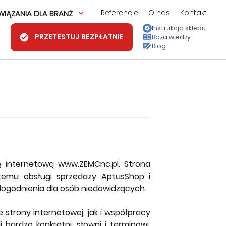
Referencje
O nas
Kontakt
IĄZANIA DLA BRANŻ
Instrukcja sklepu
PRZETESTUJ BEZPŁATNIE
Baza wiedzy
Blog
ę internetową www.ZEMCnc.pl. Strona
temu obsługi sprzedaży AptusShop i
ogodnienia dla osób niedowidzących.
strony internetowej, jak i współpracy
i bardzo konkretni, słowni i terminowi.