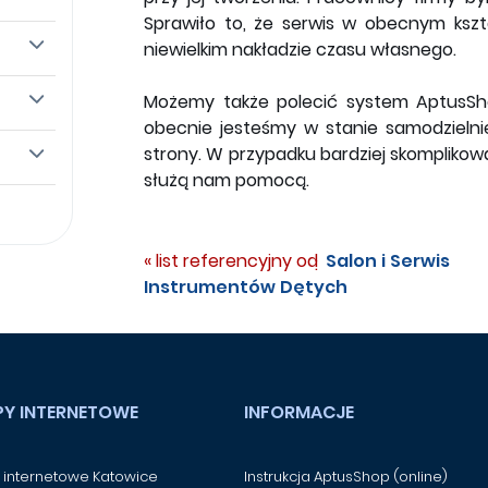
Sprawiło to, że serwis w obecnym kszta
niewielkim nakładzie czasu własnego.
Możemy także polecić system AptusShop,
obecnie jesteśmy w stanie samodzielni
strony. W przypadku bardziej skomplikow
służą nam pomocą.
« list referencyjny od:
Salon i Serwis
Instrumentów Dętych
PY INTERNETOWE
INFORMACJE
 internetowe Katowice
Instrukcja AptusShop (online)