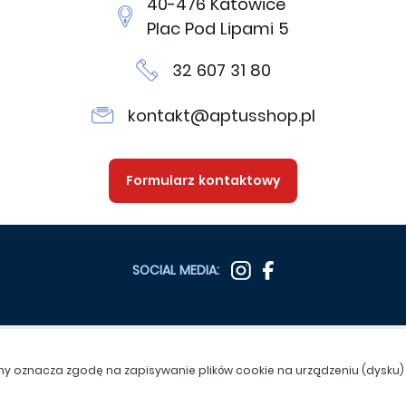
40-476 Katowice
Plac Pod Lipami 5
32 607 31 80
kontakt@aptusshop.pl
Formularz kontaktowy
SOCIAL MEDIA:
SPRAWDŹ TEŻ:
Copyright 2026
Aptus.p
ryny oznacza zgodę na zapisywanie plików cookie na urządzeniu (dysku