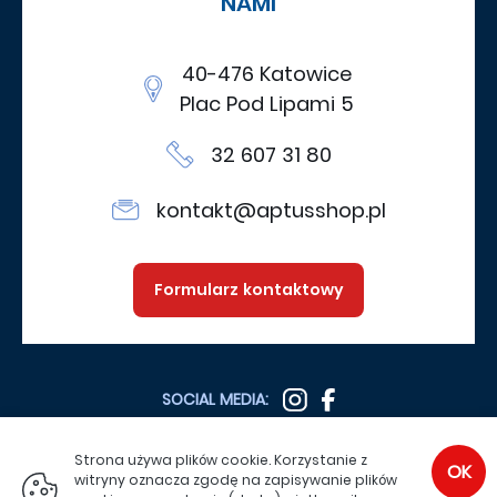
NAMI
40-476 Katowice
Plac Pod Lipami 5
32 607 31 80
kontakt@aptusshop.pl
Formularz kontaktowy
SOCIAL MEDIA:
Strona używa plików cookie. Korzystanie z
OK
witryny oznacza zgodę na zapisywanie plików
SPRAWDŹ TEŻ: