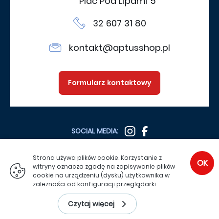
Plac Pod Lipami 5
32 607 31 80
kontakt@aptusshop.pl
Formularz kontaktowy
SOCIAL MEDIA:
Strona używa plików cookie. Korzystanie z
OK
witryny oznacza zgodę na zapisywanie plików
SPRAWDŹ TEŻ:
cookie na urządzeniu (dysku) użytkownika w
zależności od konfiguracji przeglądarki.
Copyright 2026
Aptus.pl
Czytaj więcej