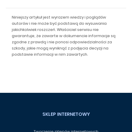
Niniejszy artykuł jest wyrazem wiedzy i poglądów
autorów i nie może być podstawą do wysuwania
jakichkolwiek roszczeń. Właściciel serwisu nie
gwarantuje, że zawarte w dokumencie informacje są
zgodne z prawdą i nie ponosi odpowiedzialności za
szkody, jakie mogą wyniknąć z podjęcia decyzji na
podstawie informacji w nim zawartych.
SKLEP INTERNETOWY
Tworzenie sklepów internetowych