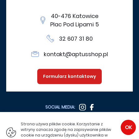
40-476 Katowice
Plac Pod Lipami 5
32 607 31 80
kontakt@aptusshop.pl
Formularz kontaktowy
SOCIAL MEDIA:
Strona używa plików cookie. Korzystanie z
OK
witryny oznacza zgodę na zapisywanie plików
SPRAWDŹ TEŻ:
cookie na urządzeniu (dysku) użytkownika w