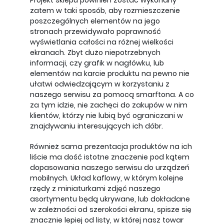
Projekt sklepu powinien zostać wykonany
zatem w taki sposób, aby rozmieszczenie
poszczególnych elementów na jego
stronach przewidywało poprawność
wyświetlania całości na różnej wielkości
ekranach. Zbyt dużo niepotrzebnych
informacji, czy grafik w nagłówku, lub
elementów na karcie produktu na pewno nie
ułatwi odwiedzającym w korzystaniu z
naszego serwisu za pomocą smarftona. A co
za tym idzie, nie zachęci do zakupów w nim
klientów, którzy nie lubią być ograniczani w
znajdywaniu interesujących ich dóbr.
Również sama prezentacja produktów na ich
liście ma dość istotne znaczenie pod kątem
dopasowania naszego serwisu do urządzeń
mobilnych. Układ kaflowy, w którym kolejne
rzędy z miniaturkami zdjęć naszego
asortymentu będą ukrywane, lub dokładane
w zależności od szerokości ekranu, spisze się
znacznie lepiej od listy, w której nasz towar